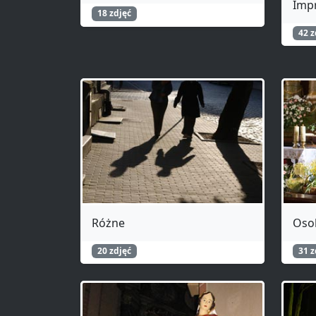
Imp
18 zdjęć
42 z
Różne
Oso
20 zdjęć
31 z