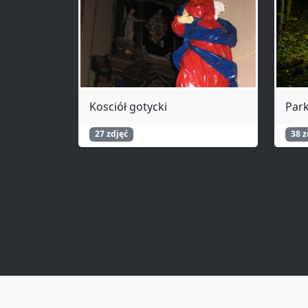
Kosciół gotycki
Park
27 zdjęć
38 z