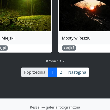
 Miejski
Mosty w Reszlu
djęć
6 zdjęć
strona 1 z 2
Poprzednia
1
2
Następna
Reszel — galeria fotograficzna