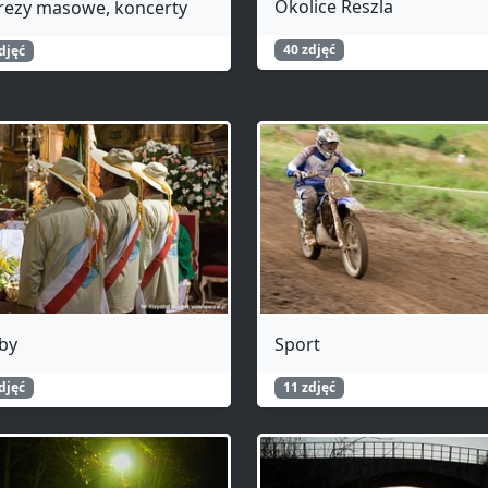
Okolice Reszla
rezy masowe, koncerty
40 zdjęć
djęć
by
Sport
djęć
11 zdjęć