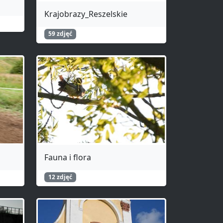
Krajobrazy_Reszelskie
59 zdjęć
Fauna i flora
12 zdjęć